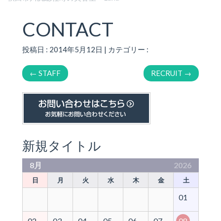
CONTACT
投稿日 : 2014年5月12日 | カテゴリー :
←
STAFF
RECRUIT
→
新規タイトル
8月
2026
日
月
火
水
木
金
土
01
02
03
04
05
06
07
08