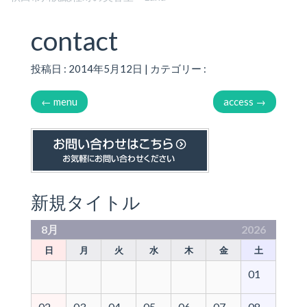
contact
投稿日 : 2014年5月12日 | カテゴリー :
←
menu
access
→
新規タイトル
8月
2026
日
月
火
水
木
金
土
01
02
03
04
05
06
07
08